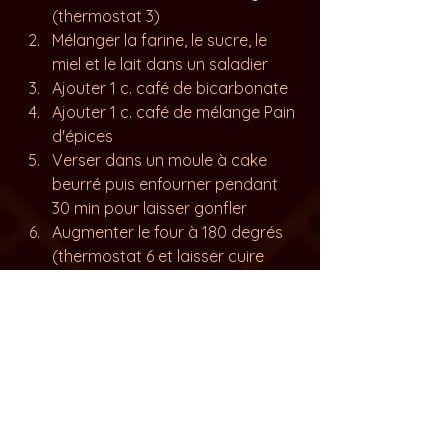
(thermostat 3)
Mélanger la farine, le sucre, le 
miel et le lait dans un saladier
Ajouter 1 c. café de bicarbonate
Ajouter 
1 c. café de mélange
 Pain 
d'épices
Verser dans un moule à cake 
beurré puis enfourner pendant 
30 min pour laisser gonfler
Augmenter le four à 180 degrés 
(thermostat 6 et laisser cuire 
encore 15-20min)
Vérifier la cuisson avec un 
couteau et laisser refroidir à 
température avant de déguster