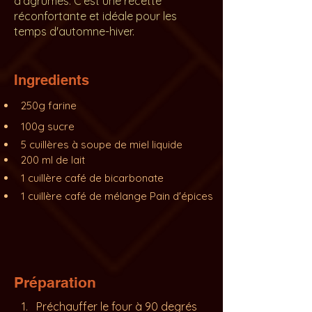
d'agrumes. C'est une recette
réconfortante et idéale pour les
temps d'automne-hiver.
Ingredients
250g farine
100g sucre
5 cuillères à soupe de miel liquide
200 ml de lait
1 cuillère café de bicarbonate
1 cuillère café de mélange Pain d'épices
Préparation
Préchauffer le four à 90 degrés 